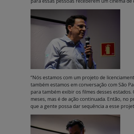
para essas pessoas receberem um cinema de q
“Nós estamos com um projeto de licenciament
também estamos em conversação com São Paulo
para também exibir os filmes desses estados
meses, mas é de ação continuada. Então, no pr
que a gente possa dar sequência a esse proje