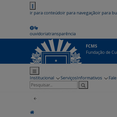
ir para conteúdo
ir para navegação
ir para b
ouvidoria
transparência
FCMS
Fundação de Cu
Institucional
Serviços
Informativos
Fal
Pesquisar
por: