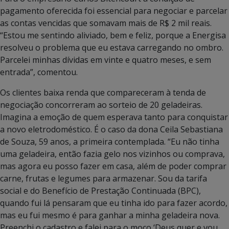
pagamento oferecida foi essencial para negociar e parcelar
as contas vencidas que somavam mais de R$ 2 mil reais.
“Estou me sentindo aliviado, bem e feliz, porque a Energisa
resolveu o problema que eu estava carregando no ombro.
Parcelei minhas dívidas em vinte e quatro meses, e sem
entrada”, comentou.
Os clientes baixa renda que compareceram à tenda de
negociação concorreram ao sorteio de 20 geladeiras.
Imagina a emoção de quem esperava tanto para conquistar
a novo eletrodoméstico. É o caso da dona Ceila Sebastiana
de Souza, 59 anos, a primeira contemplada. “Eu não tinha
uma geladeira, então fazia gelo nos vizinhos ou comprava,
mas agora eu posso fazer em casa, além de poder comprar
carne, frutas e legumes para armazenar. Sou da tarifa
social e do Benefício de Prestação Continuada (BPC),
quando fui lá pensaram que eu tinha ido para fazer acordo,
mas eu fui mesmo é para ganhar a minha geladeira nova.
Preenchi o cadastro e falei para o moço ‘Deus quer e vou