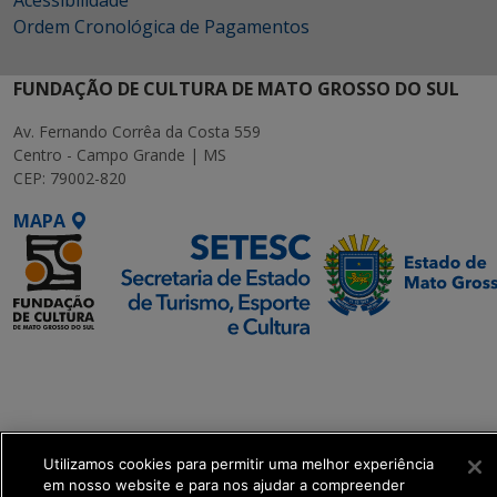
Acessibilidade
Ordem Cronológica de Pagamentos
FUNDAÇÃO DE CULTURA DE MATO GROSSO DO SUL
Av. Fernando Corrêa da Costa 559
Centro - Campo Grande | MS
CEP: 79002-820
MAPA
SETDIG | Secretaria-
Executiva de
Transformação Digital
Utilizamos cookies para permitir uma melhor experiência
get_footer();
em nosso website e para nos ajudar a compreender