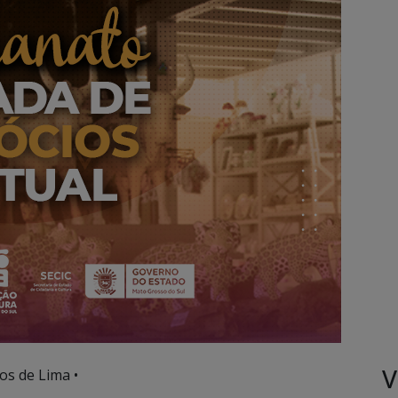
V
os de Lima •