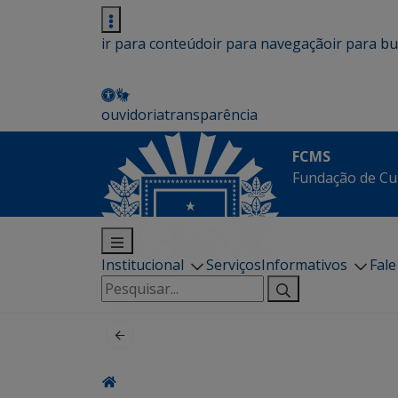
ir para conteúdo
ir para navegação
ir para b
ouvidoria
transparência
FCMS
Fundação de Cu
Institucional
Serviços
Informativos
Fal
Pesquisar
por: