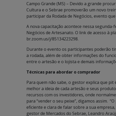
Campo Grande (MS) – Devido a grande procura
Cultura e o Sebrae promoverão um novo trein
participar da Rodada de Negócios, evento que 
A nova capacitação acontece nessa segunda-fe
Negócios de Artesanato. O link de acesso à p
br.zoom.us/j/85134223298.
Durante o evento os participantes poderão ti
a rodada, além de obter informações do func
entre o artesão e o lojista e demais informaç
Técnicas para abordar o comprador
Para quem não sabe, o gestor explica que pit 
melhor a ideia de cada artesão e seus produt
recursos com os investidores, onde normalm
para “vender o seu peixe”, digamos assim. “O
eficiente e clara de falar sobre a sua empresa, 
gestor de Mercados do Sebrae, Leandro Araúj