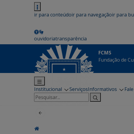
ir para conteúdo
ir para navegação
ir para b
ouvidoria
transparência
FCMS
Fundação de Cu
Institucional
Serviços
Informativos
Fal
Pesquisar
por: