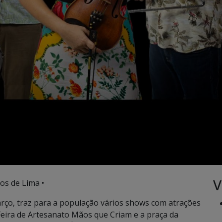
V
os de Lima •
arço, traz para a população vários shows com atrações
Feira de Artesanato Mãos que Criam e a praça da