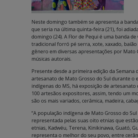
Neste domingo também se apresenta a banda F
que seria na última quinta-feira (21), foi adi
domingo (24). A Flor de Pequi é uma banda d
tradicional forró pé serra, xote, xaxado, baião
gênero em diversas apresentações por Mato G
músicas autorais.
Presente desde a primeira edição da Semana d
artesanato de Mato Grosso do Sul durante o e
indígenas do MS, há exposição de artesanato d
100 artesãos expositores, assim, tendo um mo
são os mais variados, cerâmica, madeira, cabaç
“A população indígena de Mato Grosso do Sul 
representada pelas suas oito etnias que estã
etnias, Kadwéu, Terena, Kinikinawa, Guató, Gua
representa o melhor do seu povo, entre cerâm