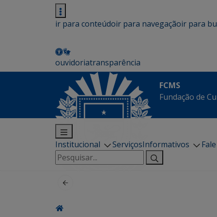
ir para conteúdo
ir para navegação
ir para b
ouvidoria
transparência
FCMS
Fundação de Cu
Institucional
Serviços
Informativos
Fal
Pesquisar
por: