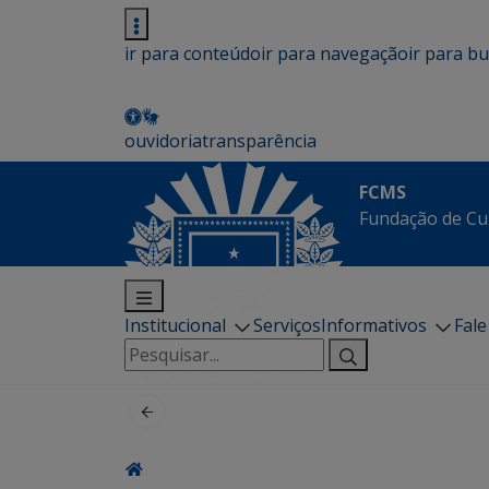
ir para conteúdo
ir para navegação
ir para b
ouvidoria
transparência
FCMS
Fundação de Cu
Institucional
Serviços
Informativos
Fal
Pesquisar
por: