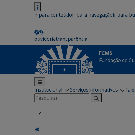
ir para conteúdo
ir para navegação
ir para b
ouvidoria
transparência
FCMS
Fundação de Cu
Institucional
Serviços
Informativos
Fal
Pesquisar
por: