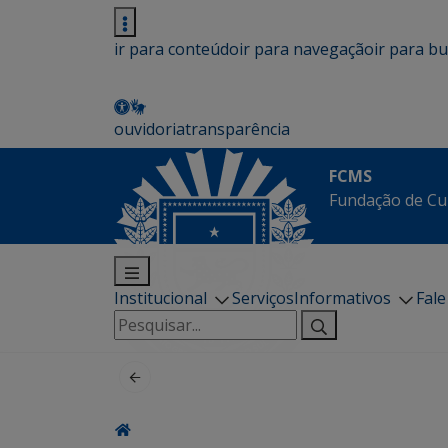
ir para conteúdo
ir para navegação
ir para b
ouvidoria
transparência
FCMS
Fundação de Cu
Institucional
Serviços
Informativos
Fal
Pesquisar
por: