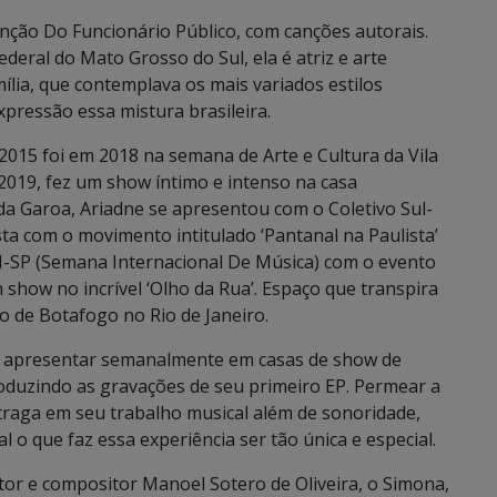
Canção Do Funcionário Público, com canções autorais.
deral do Mato Grosso do Sul, ela é atriz e arte
ília, que contemplava os mais variados estilos
xpressão essa mistura brasileira.
2015 foi em 2018 na semana de Arte e Cultura da Vila
2019, fez um show íntimo e intenso na casa
 da Garoa, Ariadne se apresentou com o Coletivo Sul-
a com o movimento intitulado ‘Pantanal na Paulista’
-SP (Semana Internacional De Música) com o evento
 show no incrível ‘Olho da Rua’. Espaço que transpira
ro de Botafogo no Rio de Janeiro.
 se apresentar semanalmente em casas de show de
duzindo as gravações de seu primeiro EP. Permear a
 traga em seu trabalho musical além de sonoridade,
l o que faz essa experiência ser tão única e especial.
tor e compositor Manoel Sotero de Oliveira, o Simona,