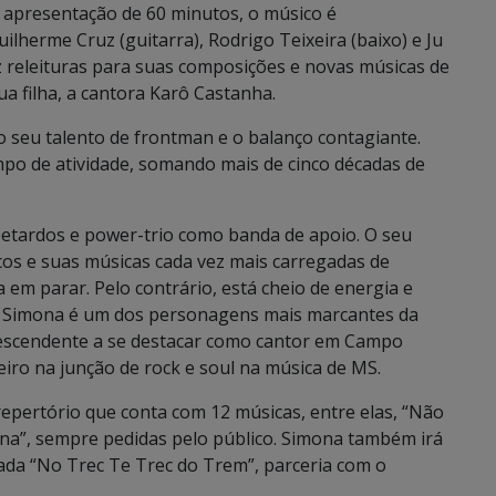
apresentação de 60 minutos, o músico é
herme Cruz (guitarra), Rodrigo Teixeira (baixo) e Ju
az releituras para suas composições e novas músicas de
a filha, a cantora Karô Castanha.
o seu talento de frontman e o balanço contagiante.
o de atividade, somando mais de cinco décadas de
petardos e power-trio como banda de apoio. O seu
cos e suas músicas cada vez mais carregadas de
 em parar. Pelo contrário, está cheio de energia e
. Simona é um dos personagens mais marcantes da
descendente a se destacar como cantor em Campo
eiro na junção de rock e soul na música de MS.
pertório que conta com 12 músicas, entre elas, “Não
na”, sempre pedidas pelo público. Simona também irá
tada “No Trec Te Trec do Trem”, parceria com o