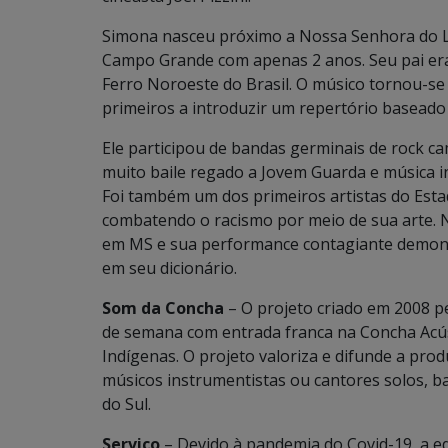
Simona nasceu próximo a Nossa Senhora do Li
Campo Grande com apenas 2 anos. Seu pai era 
Ferro Noroeste do Brasil. O músico tornou-s
primeiros a introduzir um repertório baseado
Ele participou de bandas germinais de rock c
muito baile regado a Jovem Guarda e música in
Foi também um dos primeiros artistas do Esta
combatendo o racismo por meio de sua arte. N
em MS e sua performance contagiante demons
em seu dicionário.
Som da Concha
– O projeto criado em 2008 p
de semana com entrada franca na Concha Acúst
Indígenas. O projeto valoriza e difunde a pr
músicos instrumentistas ou cantores solos, 
do Sul.
Serviço
– Devido à pandemia do Covid-19, a ed