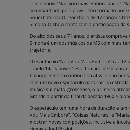
com o show “Não vou mais embora daqui”. Na 
acompanhado pelo power-trio formado por Guil
Souc (bateria). O repertório de 12 canções tr
Simona. O show conta com a participação da su
Do alto dos seus 71 anos, o artista comprova 
Simona é um dos músicos de MS com mais temp
trajetória.
O espetáculo ‘Não Vou Mais Embora’ traz 12 
cabelo ‘black power’ está tomado de fios bran
balanço. Simona continua na ativa e não pensa
com um novo espetáculo para cair na estrada
música sul-mato-grossense, o primeiro afro
Grande a partir do final da década 1960 e pion
O espetáculo tem uma hora de duração e um re
Vou Mais Embora”, “Coisas Naturais” e “Maria
mostrar novas composições, inclusive a inusi
cineasta Joel Pizzini.