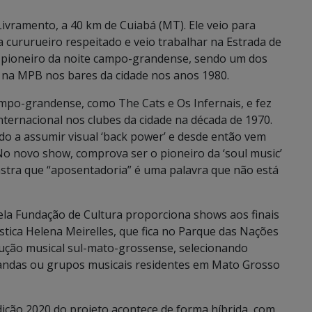
vramento, a 40 km de Cuiabá (MT). Ele veio para
cururueiro respeitado e veio trabalhar na Estrada de
e pioneiro da noite campo-grandense, sendo um dos
 na MPB nos bares da cidade nos anos 1980.
ampo-grandense, como The Cats e Os Infernais, e fez
ternacional nos clubes da cidade na década de 1970.
do a assumir visual ‘back power’ e desde então vem
o novo show, comprova ser o pioneiro da ‘soul music’
tra que “aposentadoria” é uma palavra que não está
ela Fundação de Cultura proporciona shows aos finais
ica Helena Meirelles, que fica no Parque das Nações
odução musical sul-mato-grossense, selecionando
bandas ou grupos musicais residentes em Mato Grosso
ição 2020 do projeto acontece de forma híbrida, com