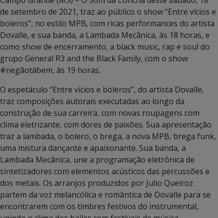
de setembro de 2021, traz ao público o show “Entre vícios e
boleros”, no estilo MPB, com ricas performances do artista
Dovalle, e sua banda, a Lambada Mecânica, às 18 horas, e
como show de encerramento, a black music, rap e soul do
grupo General R3 and the Black Family, com o show
#negãotábem, às 19 horas.
O espetáculo “Entre vícios e boleros”, do artista Dovalle,
traz composições autorais executadas ao longo da
construção de sua carreira, com novas roupagens com
clima eletrizante, com dores de paixões. Sua apresentação
traz a lambada, o bolero, o brega, a nova MPB, brega funk,
uma mistura dançante e apaixonante. Sua banda, a
Lambada Mecânica, une a programação eletrônica de
sintetizadores com elementos acústicos das percussões e
dos metais. Os arranjos produzidos por Julio Queiroz
partem da voz melancólica e romântica de Dovalle para se
encontrarem com os timbres festivos do instrumental,
unindo o clima dos bailes com festivais de música