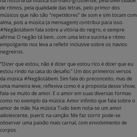
na história da música sul-mato-grossense, pela diversidade
de ritmos, pela qualidade das letras, pelo primor dos
músicos que não são “repetidores” de som e sim tocam com
alma, pois a música (a mensagem) contribui para isso.
#Negãotábem fala sobre a vitória do negro, e sempre
afirma: O negão tá bem…com uma letra sucinta e ritmo
empolgante nos leva a refletir inclusive sobre os navios
negreiros.
“Dizer que estou, não é dizer que estou rico é dizer que eu
estou rindo na casa do desafio.” Um dos primeiros versos
da música #Negãotábem. Sim fala do preconceito, mas de
uma maneira leve, reflexiva como é a proposta desse show,
fala-se muito de amor. E o amor em suas diversas formas
como no exemplo da música: Amor infinito que fala sobre o
amor de mãe. Na música Tudo bem nota-se um amor
adolescente, pueril; na canção: Me faz sorrir pode-se
observar uma paixão mais carnal, com envolvimento de
corpos.