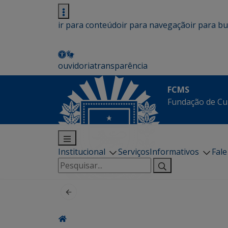
ir para conteúdo
ir para navegação
ir para b
ouvidoria
transparência
FCMS
Fundação de Cu
Institucional
Serviços
Informativos
Fal
Pesquisar
por: