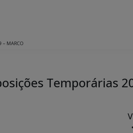
19 – MARCO
osições Temporárias 
V