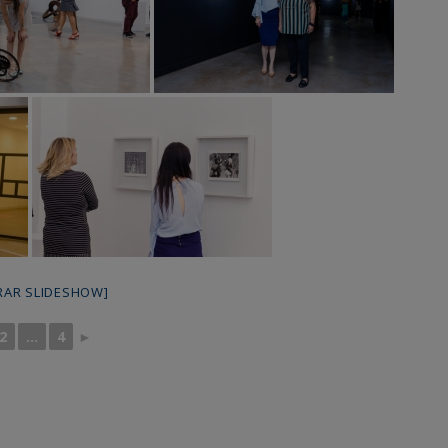
RAR SLIDESHOW]
2
...
4
►