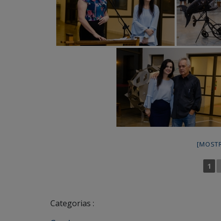
[MOST
1
Categorias :