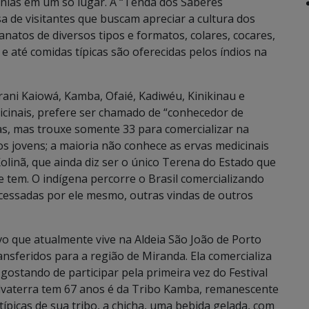
tnias em um só lugar. A “Tenda dos Saberes
 de visitantes que buscam apreciar a cultura dos
natos de diversos tipos e formatos, colares, cocares,
 e até comidas típicas são oferecidas pelos índios na
rani Kaiowá, Kamba, Ofaié, Kadiwéu, Kinikinau e
icinais, prefere ser chamado de “conhecedor de
vas, mas trouxe somente 33 para comercializar na
s jovens; a maioria não conhece as ervas medicinais
olinã, que ainda diz ser o único Terena do Estado que
 tem. O indígena percorre o Brasil comercializando
ocessadas por ele mesmo, outras vindas de outros
vo que atualmente vive na Aldeia São João de Porto
ansferidos para a região de Miranda. Ela comercializa
 gostando de participar pela primeira vez do Festival
alvaterra tem 67 anos é da Tribo Kamba, remanescente
típicas de sua tribo, a chicha, uma bebida gelada, com