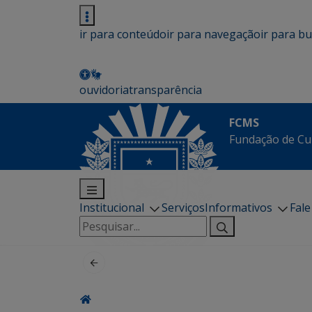
ir para conteúdo
ir para navegação
ir para b
ouvidoria
transparência
FCMS
Fundação de Cu
Institucional
Serviços
Informativos
Fal
Pesquisar
por: