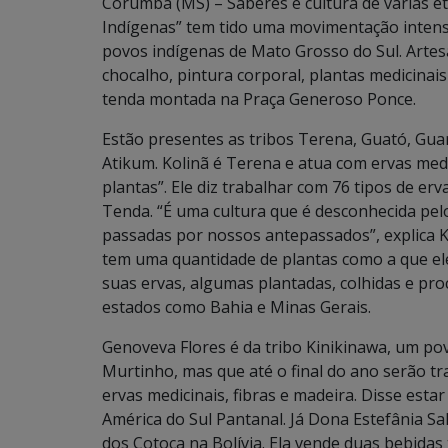
Corumbá (MS) – Saberes e cultura de várias e
Indígenas” tem tido uma movimentação intensa
povos indígenas de Mato Grosso do Sul. Artesa
chocalho, pintura corporal, plantas medicinais
tenda montada na Praça Generoso Ponce.
Estão presentes as tribos Terena, Guató, Gua
Atikum. Kolinã é Terena e atua com ervas med
plantas”. Ele diz trabalhar com 76 tipos de er
Tenda. “É uma cultura que é desconhecida pelo
passadas por nossos antepassados”, explica K
tem uma quantidade de plantas como a que ele
suas ervas, algumas plantadas, colhidas e pr
estados como Bahia e Minas Gerais.
Genoveva Flores é da tribo Kinikinawa, um po
Murtinho, mas que até o final do ano serão tr
ervas medicinais, fibras e madeira. Disse estar
América do Sul Pantanal. Já Dona Estefânia S
dos Cotoca na Bolívia. Ela vende duas bebidas 