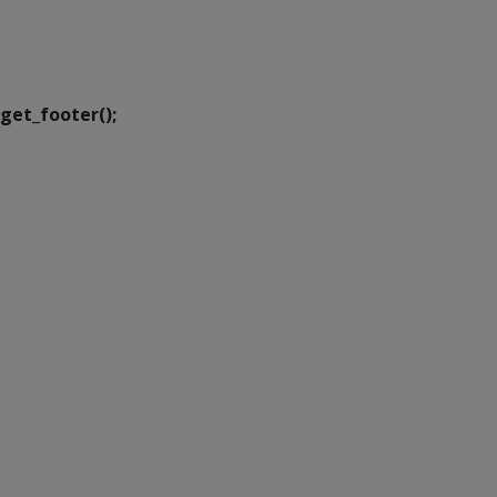
SETDIG | Secretaria-
Executiva de
Transformação Digital
get_footer();