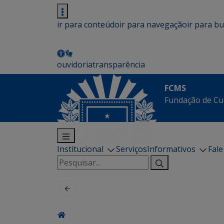
ir para conteúdo
ir para navegação
ir para b
ouvidoria
transparência
FCMS
Fundação de Cu
Institucional
Serviços
Informativos
Fal
Pesquisar
por: