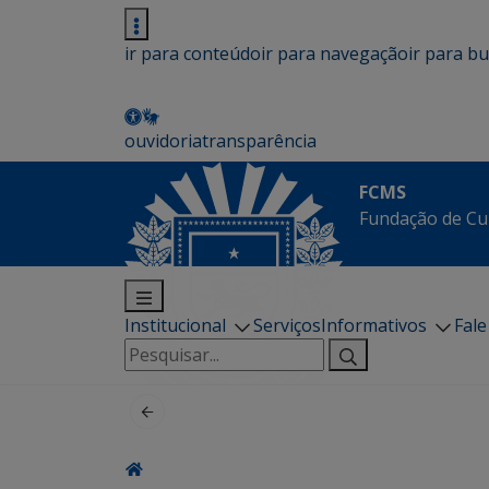
ir para conteúdo
ir para navegação
ir para b
ouvidoria
transparência
FCMS
Fundação de Cu
Institucional
Serviços
Informativos
Fal
Pesquisar
por: