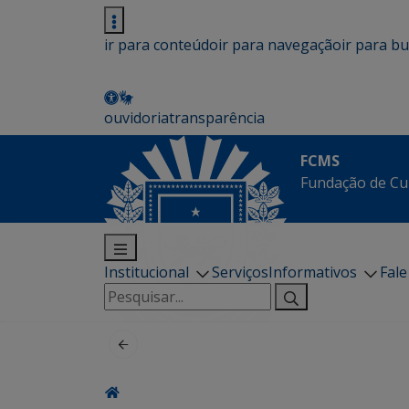
ir para conteúdo
ir para navegação
ir para b
ouvidoria
transparência
FCMS
Fundação de Cu
Institucional
Serviços
Informativos
Fal
Pesquisar
por: