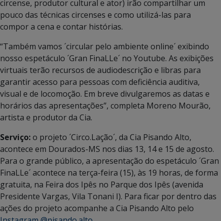
circense, produtor cultural e ator) irão compartilhar um
pouco das técnicas circenses e como utilizá-las para
compor a cena e contar histórias.
“Também vamos ´circular pelo ambiente online´ exibindo
nosso espetáculo ´Gran FinaLLe´ no Youtube. As exibições
virtuais terão recursos de audiodescrição e libras para
garantir acesso para pessoas com deficiência auditiva,
visual e de locomoção. Em breve divulgaremos as datas e
horários das apresentações”, completa Moreno Mourão,
artista e produtor da Cia.
Serviço:
o projeto ´Circo.Lação´, da Cia Pisando Alto,
acontece em Dourados-MS nos dias 13, 14 e 15 de agosto.
Para o grande público, a apresentação do espetáculo ´Gran
FinaLLe´ acontece na terça-feira (15), às 19 horas, de forma
gratuita, na Feira dos Ipês no Parque dos Ipês (avenida
Presidente Vargas, Vila Tonani I). Para ficar por dentro das
ações do projeto acompanhe a Cia Pisando Alto pelo
Instagram @pisando.alto.