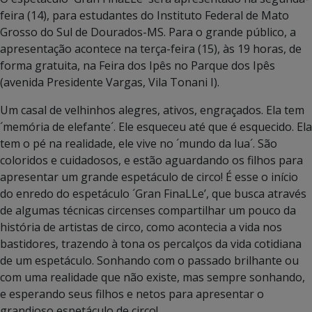
feira (14), para estudantes do Instituto Federal de Mato
Grosso do Sul de Dourados-MS. Para o grande público, a
apresentação acontece na terça-feira (15), às 19 horas, de
forma gratuita, na Feira dos Ipês no Parque dos Ipês
(avenida Presidente Vargas, Vila Tonani I).
Um casal de velhinhos alegres, ativos, engraçados. Ela tem
´memória de elefante´. Ele esqueceu até que é esquecido. Ela
tem o pé na realidade, ele vive no ´mundo da lua´. São
coloridos e cuidadosos, e estão aguardando os filhos para
apresentar um grande espetáculo de circo! É esse o início
do enredo do espetáculo ´Gran FinaLLe’, que busca através
de algumas técnicas circenses compartilhar um pouco da
história de artistas de circo, como acontecia a vida nos
bastidores, trazendo à tona os percalços da vida cotidiana
de um espetáculo. Sonhando com o passado brilhante ou
com uma realidade que não existe, mas sempre sonhando,
e esperando seus filhos e netos para apresentar o
grandioso espetáculo de circo!