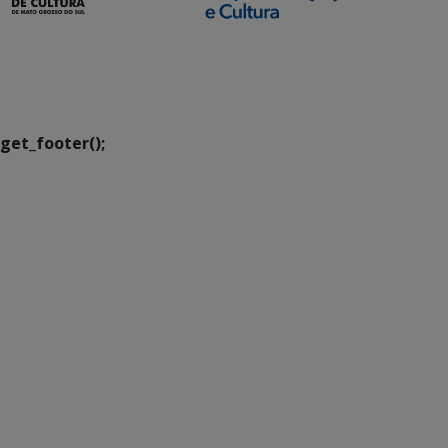
SETDIG | Secretaria-
Executiva de
Transformação Digital
get_footer();