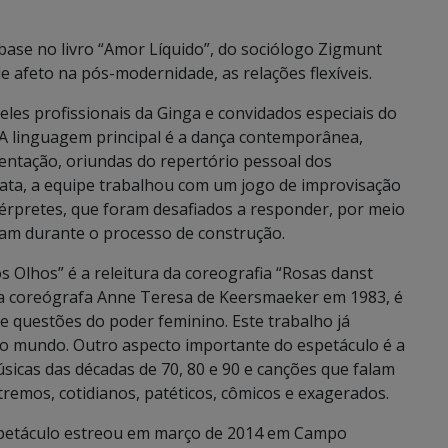
base no livro “Amor Líquido”, do sociólogo Zigmunt
e afeto na pós-modernidade, as relações flexíveis.
eles profissionais da Ginga e convidados especiais do
A linguagem principal é a dança contemporânea,
ntação, oriundas do repertório pessoal dos
nata, a equipe trabalhou com um jogo de improvisação
térpretes, que foram desafiados a responder, por meio
am durante o processo de construção.
Olhos” é a releitura da coreografia “Rosas danst
la coreógrafa Anne Teresa de Keersmaeker em 1983, é
e questões do poder feminino. Este trabalho já
 o mundo. Outro aspecto importante do espetáculo é a
sicas das décadas de 70, 80 e 90 e canções que falam
remos, cotidianos, patéticos, cômicos e exagerados.
 espetáculo estreou em março de 2014 em Campo