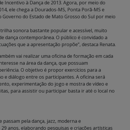
e Incentivo à Dança de 2013. Agora, por meio do
2014, ele chega a Dourados-MS, Ponta Porã-MS e
do Governo do Estado de Mato Grosso do Sul por meio
 trilha sonora bastante popular e acessível, muito
 de dança contemporânea. O público é convidado a
 situações que a apresentação propõe”, destaca Renata.
ambém vai realizar uma oficina de formação em cada
interesse na área da dança, que possuam
riência. O objetivo é propor exercícios para a
e diálogo entre os participantes. A oficina será
mento, experimentação do jogo e mostra de vídeo e
as, para assistir ou participar basta ir até o local no
ue passam pela dança, jazz, moderna e
29 anos, elaborando pesquisas e criações artísticas