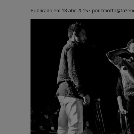
Publicado em
18 abr 2015
• por tmotta@fazen