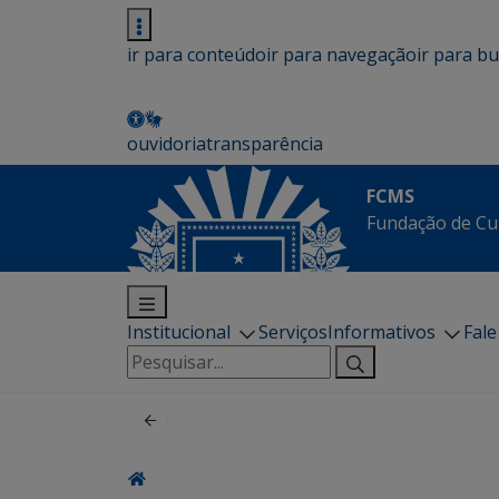
ir para conteúdo
ir para navegação
ir para b
ouvidoria
transparência
FCMS
Fundação de Cu
Institucional
Serviços
Informativos
Fal
Pesquisar
por: