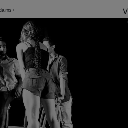
V
da.ms •