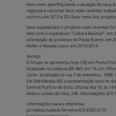
bem como aperfeiçoando a atuação de seus ba
regional e nacional. Seus mais recentes tra
ocorreu em 2013 e 2014 por meio dos projetos
Seus espetáculos e projetos mais recentes fo
Sesc com o espetáculo “Cultura Bovina?”, em 20
orientação de processo de Paula Bueno, em 20
Neller e Renata Leoni, em 2013/2014.
Serviço:
O Grupo se apresenta hoje (18) em Ponta Porã 
localizado na rodovia BR-463, km 14, s/n. Ofic
Zanin, localizada na rua 7 de setembro, 1088. 
Em Sidrolândia-MS a apresentação será no dia 
Central Porfírio de Brito. Oficina: dia 19, às 1
Antero Lemes da Silva, 340. Informações: (67)
Informações para a imprensa:
Jornalista Isabela Ferreira (67) 9203-3173