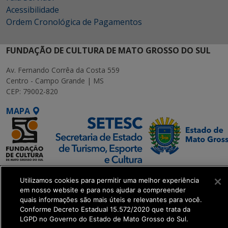
Acessibilidade
Ordem Cronológica de Pagamentos
FUNDAÇÃO DE CULTURA DE MATO GROSSO DO SUL
Av. Fernando Corrêa da Costa 559
Centro - Campo Grande | MS
CEP: 79002-820
MAPA
SETDIG | Secretaria-
Utilizamos cookies para permitir uma melhor experiência
Executiva de
em nosso website e para nos ajudar a compreender
Transformação Digital
quais informações são mais úteis e relevantes para você.
Conforme Decreto Estadual 15.572/2020 que trata da
LGPD no Governo do Estado de Mato Grosso do Sul.
get_footer();