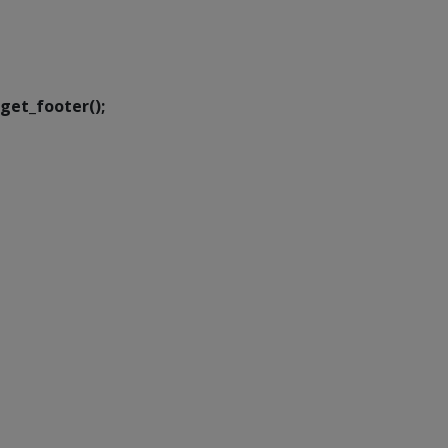
SETDIG | Secretaria-
Executiva de
Transformação Digital
get_footer();