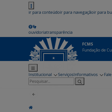
ir para conteúdo
ir para navegação
ir para b
ouvidoria
transparência
FCMS
Fundação de Cu
Institucional
Serviços
Informativos
Fal
Pesquisar
por: