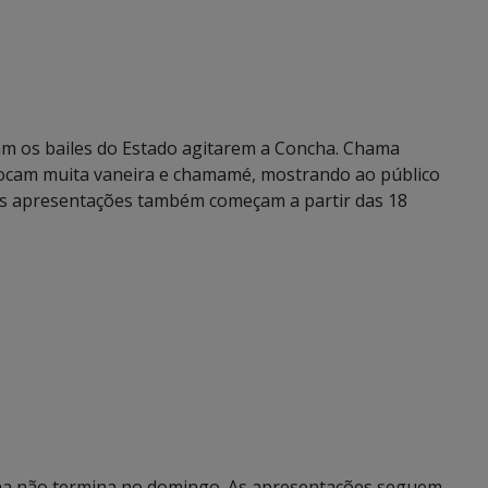
am os bailes do Estado agitarem a Concha. Chama
ocam muita vaneira e chamamé, mostrando ao público
. As apresentações também começam a partir das 18
cha não termina no domingo. As apresentações seguem