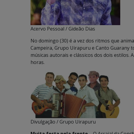
Acervo Pessoal / Gideão Dias
No domingo (30) é a vez dos ritmos que anim
Campeira, Grupo Uirapuru e Canto Guarany t
músicas autorais e clássicos dos dois estilos
horas.
Divulgação / Grupo Uirapuru
Muita festa pela frente
– O Arraial da Con