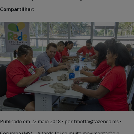
Compartilhar:
Publicado em
22 maio 2018
• por tmotta@fazenda.ms •
Corumbá (MS) – A tarde foi de muita movimentação e