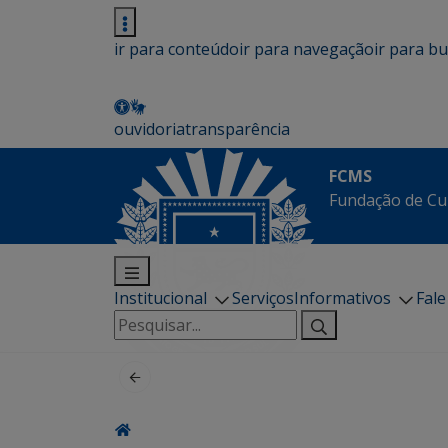
ir para conteúdo
ir para navegação
ir para b
ouvidoria
transparência
FCMS
Fundação de Cu
Institucional
Serviços
Informativos
Fal
Pesquisar
por: