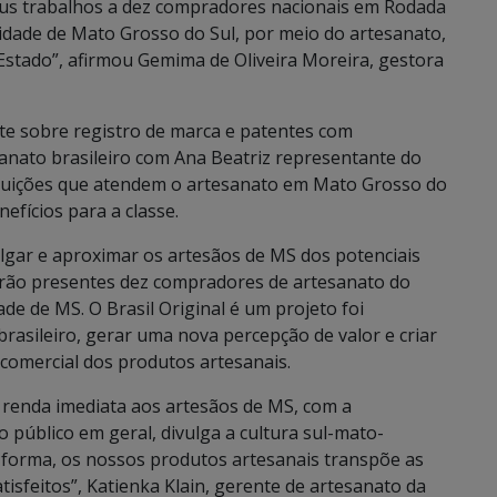
us trabalhos a dez compradores nacionais em Rodada
lidade de Mato Grosso do Sul, por meio do artesanato,
 Estado”, afirmou Gemima de Oliveira Moreira, gestora
e sobre registro de marca e patentes com
sanato brasileiro com Ana Beatriz representante do
ituições que atendem o artesanato em Mato Grosso do
fícios para a classe.
ulgar e aproximar os artesãos de MS dos potenciais
arão presentes dez compradores de artesanato do
ade de MS. O Brasil Original é um projeto foi
 brasileiro, gerar uma nova percepção de valor e criar
comercial dos produtos artesanais.
e renda imediata aos artesãos de MS, com a
ao público em geral, divulga a cultura sul-mato-
 forma, os nossos produtos artesanais transpõe as
atisfeitos”, Katienka Klain, gerente de artesanato da