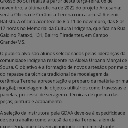
Grosso do Sul realiza a partir desta terça-feira, 08 de
novembro, a última oficina de 2022 do projeto Artesania:
será a Oficina de Cerâmica Terena com a artesã Rosenir
Batista. A oficina acontece de 8 a 11 de novembro, das 8 às
17 horas no Memorial da Cultura Indígena, que fica na Rua
Galdino Pataxó, 131, Bairro Tiradentes, em Campo
Grande/MS.
O público alvo são alunos selecionados pelas lideranças da
comunidade indígena residente na Aldeia Urbana Marçal de
Souza. O objetivo é a formação de novos artesãos por meio
do repasse da técnica tradicional de modelagem da
cerâmica Terena: apresentação e preparo da matéria-prima
(argila); modelagem de objetos utilitários como travessas e
panelas; processo de secagem e técnicas de queima das
peças; pintura e acabamento.
A seleção da instrutora pela GDAA deve-se à especificidade
de seu trabalho como artesã da etnia Terena, além da
experiência que ela vem adquirindo como ministrante,