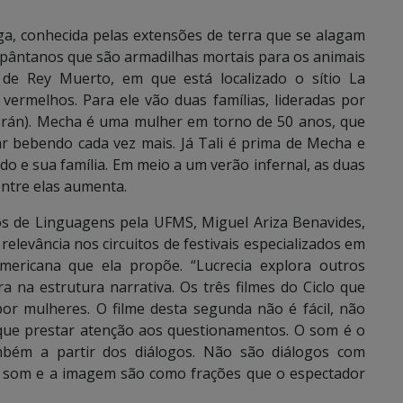
aga, conhecida pelas extensões de terra que se alagam
 pântanos que são armadilhas mortais para os animais
 de Rey Muerto, em que está localizado o sítio La
ermelhos. Para ele vão duas famílias, lideradas por
orán). Mecha é uma mulher em torno de 50 anos, que
r bebendo cada vez mais. Já Tali é prima de Mecha e
o e sua família. Em meio a um verão infernal, as duas
entre elas aumenta.
s de Linguagens pela UFMS, Miguel Ariza Benavides,
relevância nos circuitos de festivais especializados em
-americana que ela propõe. “Lucrecia explora outros
na estrutura narrativa. Os três filmes do Ciclo que
or mulheres. O filme desta segunda não é fácil, não
 que prestar atenção aos questionamentos. O som é o
bém a partir dos diálogos. Não são diálogos com
O som e a imagem são como frações que o espectador