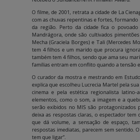
O filme, de 2001, retrata a cidade de La Cien
com as chuvas repentinas e fortes, formando
da região. Perto da cidade fica o povoado
Mandrágora, onde são cultivados pimentões v
Mecha (Graciela Borges) e Tali (Mercedes M
tem 4 filhos e um marido que procura ignora
também tem 4 filhos, sendo que ama seu marid
famílias entram em conflito quando a tensão 
O curador da mostra e mestrando em Estudo
explica que escolheu Lucrecia Martel pela sua 
cinema e pela estética regionalista latino
elementos, como o som, a imagem e a quebra 
serão exibidos no MIS são protagonizados p
deixa as respostas claras, o espectador tem
que dá volume, a sensação de espaço, tam
respostas imediatas, parecem sem sentido. 
tem que ligar”.