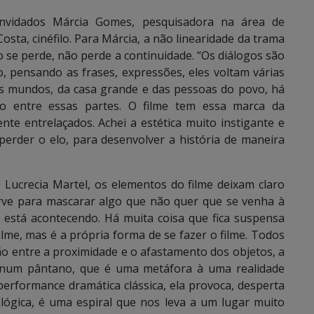
nvidados Márcia Gomes, pesquisadora na área de
sta, cinéfilo. Para Márcia, a não linearidade da trama
se perde, não perde a continuidade. “Os diálogos são
 pensando as frases, expressões, eles voltam várias
s mundos, da casa grande e das pessoas do povo, há
o entre essas partes. O filme tem essa marca da
te entrelaçados. Achei a estética muito instigante e
perder o elo, para desenvolver a história de maneira
e Lucrecia Martel, os elementos do filme deixam claro
rve para mascarar algo que não quer que se venha à
 está acontecendo. Há muita coisa que fica suspensa
ilme, mas é a própria forma de se fazer o filme. Todos
ão entre a proximidade e o afastamento dos objetos, a
o num pântano, que é uma metáfora à uma realidade
 performance dramática clássica, ela provoca, desperta
ológica, é uma espiral que nos leva a um lugar muito