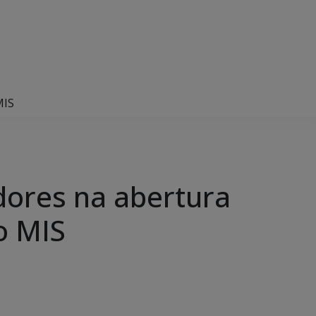
MIS
dores na abertura
o MIS