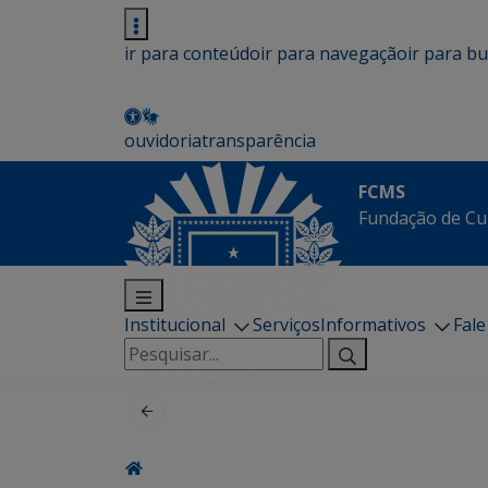
ir para conteúdo
ir para navegação
ir para b
ouvidoria
transparência
FCMS
Fundação de Cu
Institucional
Serviços
Informativos
Fal
Pesquisar
por: