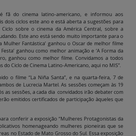
é fã do cinema latino-americano, e informou aos
 dois ciclos este ano e está aberta a sugestões para
 Ciclo sobre o cinema da América Central, sobre a
udando. Este ano está sendo muito importante para o
ma Mulher Fantástica’ ganhou o Oscar de melhor filme
ma Festa’ ganhou como melhor animação e ‘A Forma da
Toro, ganhou como melhor filme. Convidamos a todos
as do Ciclo de Cinema Latino-Americano, aqui no MIS”.
bido o filme “La Niña Santa”, e na quarta-feira, 7 de
 ambos de Lucrecia Martel. As sessões começam às 19
ós as sessões, a cada dia convidados irão debater com
erão emitidos certificados de participação àqueles que
ra conferir a exposição “Mulheres Protagonistas da
xplicativos homenageando mulheres pioneiras que se
reas no Estado de Mato Grosso do Sul. Essa exposição