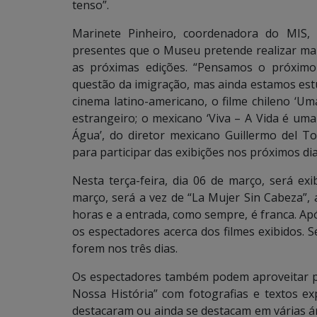
tenso”.
Marinete Pinheiro, coordenadora do MIS, 
presentes que o Museu pretende realizar mais
as próximas edições. “Pensamos o próximo
questão da imigração, mas ainda estamos est
cinema latino-americano, o filme chileno ‘U
estrangeiro; o mexicano ‘Viva – A Vida é u
Água’, do diretor mexicano Guillermo del 
para participar das exibições nos próximos di
Nesta terça-feira, dia 06 de março, será exi
março, será a vez de “La Mujer Sin Cabeza”,
horas e a entrada, como sempre, é franca. Ap
os espectadores acerca dos filmes exibidos. S
forem nos três dias.
Os espectadores também podem aproveitar pa
Nossa História” com fotografias e textos e
destacaram ou ainda se destacam em várias á