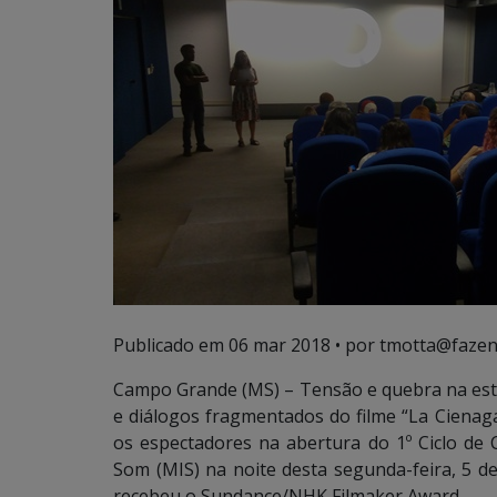
Publicado em
06 mar 2018
• por tmotta@fazen
Campo Grande (MS) – Tensão e quebra na estr
e diálogos fragmentados do filme “La Cienaga
os espectadores na abertura do 1º Ciclo d
Som (MIS) na noite desta segunda-feira, 5 de
recebeu o Sundance/NHK Filmaker Award.