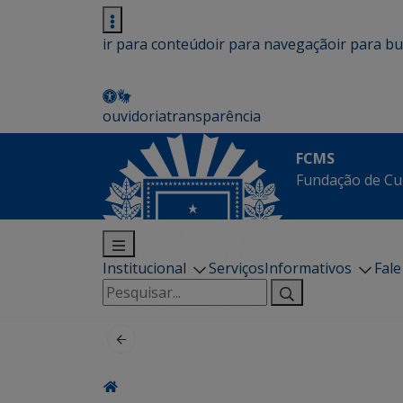
ir para conteúdo
ir para navegação
ir para b
ouvidoria
transparência
FCMS
Fundação de Cu
Institucional
Serviços
Informativos
Fal
Pesquisar
por: