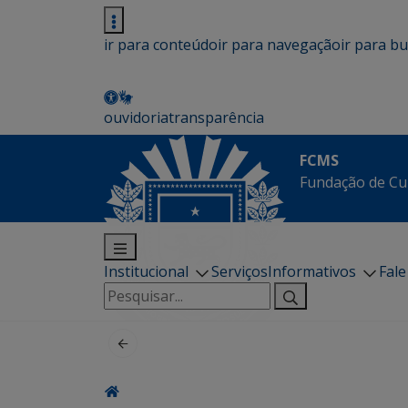
ir para conteúdo
ir para navegação
ir para b
ouvidoria
transparência
FCMS
Fundação de Cu
Institucional
Serviços
Informativos
Fal
Pesquisar
por: