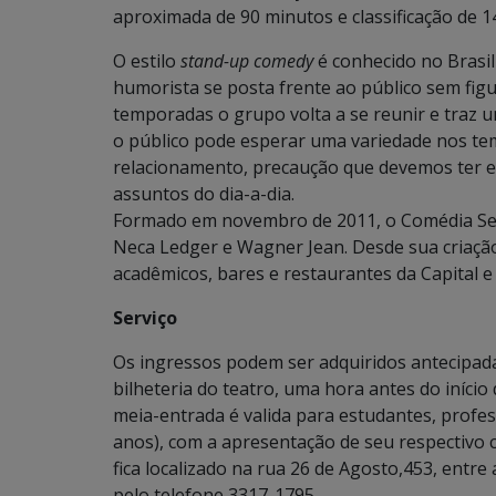
aproximada de 90 minutos e classificação de 1
O estilo
stand-up comedy
é conhecido no Brasi
humorista se posta frente ao público sem fig
temporadas o grupo volta a se reunir e traz 
o público pode esperar uma variedade nos t
relacionamento, precaução que devemos ter em
assuntos do dia-a-dia.
Formado em novembro de 2011, o Comédia Sem
Neca Ledger e Wagner Jean. Desde sua criaçã
acadêmicos, bares e restaurantes da Capital e 
Serviço
Os ingressos podem ser adquiridos antecipad
bilheteria do teatro, uma hora antes do início 
meia-entrada é valida para estudantes, profe
anos), com a apresentação de seu respectivo 
fica localizado na rua 26 de Agosto,453, entre
pelo telefone 3317-1795.