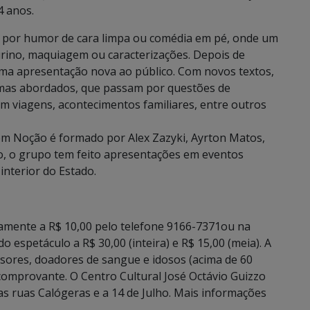
4 anos.
l por humor de cara limpa ou comédia em pé, onde um
urino, maquiagem ou caracterizações. Depois de
uma apresentação nova ao público. Com novos textos,
emas abordados, que passam por questões de
 viagens, acontecimentos familiares, entre outros
 Noção é formado por Alex Zazyki, Ayrton Matos,
o, o grupo tem feito apresentações em eventos
interior do Estado.
amente a R$ 10,00 pelo telefone 9166-7371ou na
do espetáculo a R$ 30,00 (inteira) e R$ 15,00 (meia). A
ssores, doadores de sangue e idosos (acima de 60
comprovante. O Centro Cultural José Octávio Guizzo
 as ruas Calógeras e a 14 de Julho. Mais informações