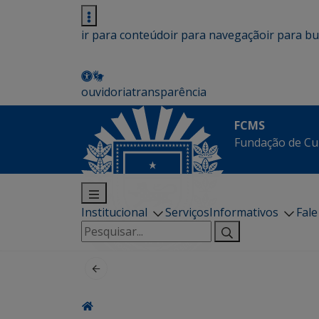
ir para conteúdo
ir para navegação
ir para b
ouvidoria
transparência
FCMS
Fundação de Cu
Institucional
Serviços
Informativos
Fal
Pesquisar
por: