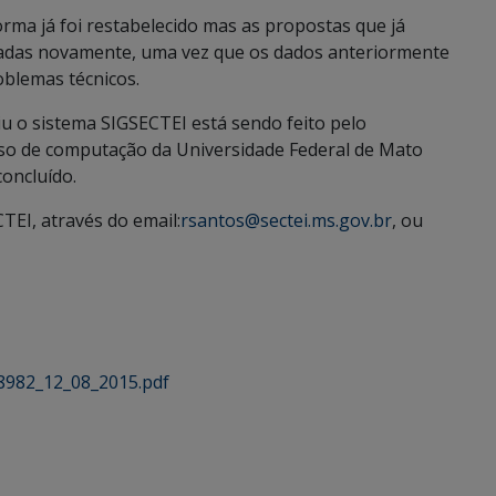
rma já foi restabelecido mas as propostas que já
iadas novamente, uma vez que os dados anteriormente
oblemas técnicos.
u o sistema SIGSECTEI está sendo feito pelo
rso de computação da Universidade Federal de Mato
concluído.
TEI, através do email:
rsantos@sectei.ms.gov.br
, ou
O8982_12_08_2015.pdf