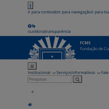
ir para conteúdo
ir para navegação
ir para b
ouvidoria
transparência
FCMS
Fundação de Cu
Institucional
Serviços
Informativos
Fal
Pesquisar
por: