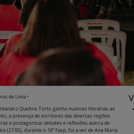
V
ros de Lima •
ntanal o Quebra-Torto ganha nuances literárias ao
o, a presença de escritores das diversas regiões
as e protagonizar debates e reflexões acerca de
a (27.05), durante o 16º Fasp, foi a vez de Ana Maria