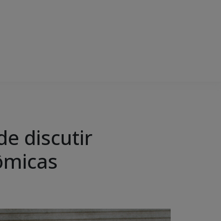
e discutir
nômicas