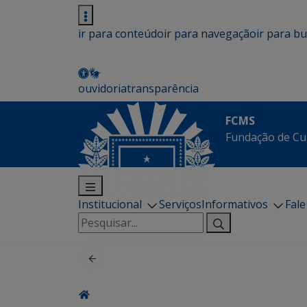
ir para conteúdo
ir para navegação
ir para b
ouvidoria
transparência
FCMS
Fundação de Cu
Institucional
Serviços
Informativos
Fal
Pesquisar
por: