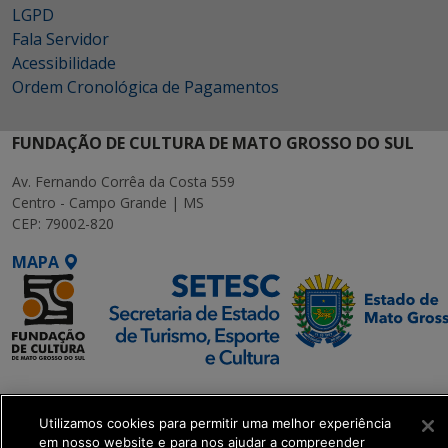
LGPD
Fala Servidor
Acessibilidade
Ordem Cronológica de Pagamentos
FUNDAÇÃO DE CULTURA DE MATO GROSSO DO SUL
Av. Fernando Corrêa da Costa 559
Centro - Campo Grande | MS
CEP: 79002-820
MAPA
SETDIG | Secretaria-
Executiva de
Utilizamos cookies para permitir uma melhor experiência
Transformação Digital
em nosso website e para nos ajudar a compreender