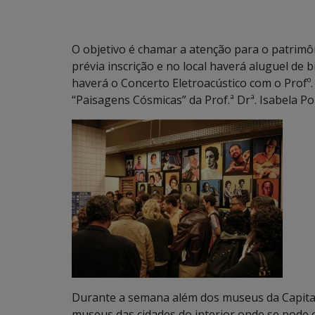
O objetivo é chamar a atenção para o patrimôn
prévia inscrição e no local haverá aluguel de 
haverá o Concerto Eletroacústico com o Profº.
“Paisagens Cósmicas” da Prof.ª Drª. Isabela Po
Durante a semana além dos museus da Capita
museus das cidades do interior onde se pode c