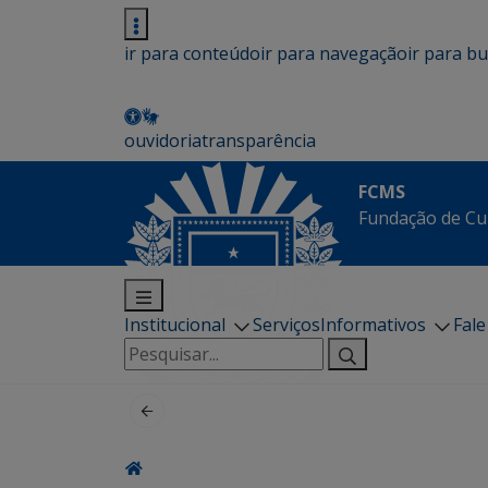
ir para conteúdo
ir para navegação
ir para b
ouvidoria
transparência
FCMS
Fundação de Cu
Institucional
Serviços
Informativos
Fal
Pesquisar
por: