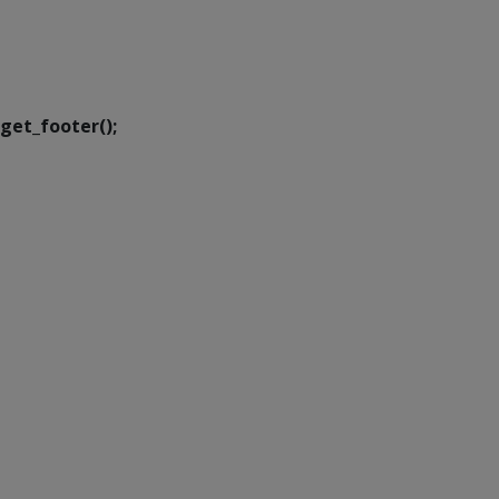
SETDIG | Secretaria-
Executiva de
Transformação Digital
get_footer();