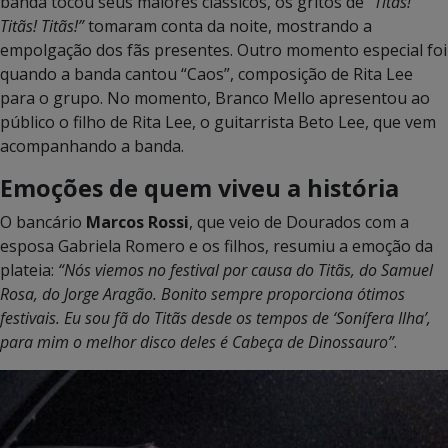
banda tocou seus maiores clássicos, os gritos de
“Titãs!
Titãs! Titãs!”
tomaram conta da noite, mostrando a
empolgação dos fãs presentes. Outro momento especial foi
quando a banda cantou “Caos”, composição de Rita Lee
para o grupo. No momento, Branco Mello apresentou ao
público o filho de Rita Lee, o guitarrista Beto Lee, que vem
acompanhando a banda.
Emoções de quem viveu a história
O bancário
Marcos Rossi
, que veio de Dourados com a
esposa Gabriela Romero e os filhos, resumiu a emoção da
plateia:
“Nós viemos no festival por causa do Titãs, do Samuel
Rosa, do Jorge Aragão. Bonito sempre proporciona ótimos
festivais. Eu sou fã do Titãs desde os tempos de ‘Sonífera Ilha’,
para mim o melhor disco deles é Cabeça de Dinossauro”
.