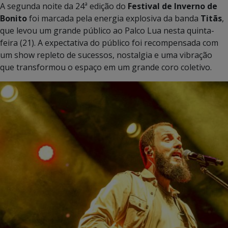
A segunda noite da 24ª edição do
Festival de Inverno de
Bonito
foi marcada pela energia explosiva da banda
Titãs
,
que levou um grande público ao Palco Lua nesta quinta-
feira (21). A expectativa do público foi recompensada com
um show repleto de sucessos, nostalgia e uma vibração
que transformou o espaço em um grande coro coletivo.