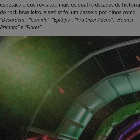
espetáculo que revisitou mais de quatro décadas de história
do rock brasileiro. A setlist foi um passeio por hinos como
“Desordem”
,
“Comida”
,
“Epitáfio”
,
“Pra Dizer Adeus”
,
“Homem
Primata”
e
“Flores”
.