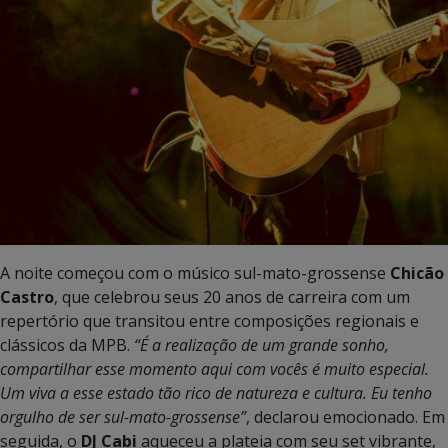
A noite começou com o músico sul-mato-grossense
Chicão
Castro
, que celebrou seus 20 anos de carreira com um
repertório que transitou entre composições regionais e
clássicos da MPB.
“É a realização de um grande sonho,
compartilhar esse momento aqui com vocês é muito especial.
Um viva a esse estado tão rico de natureza e cultura. Eu tenho
orgulho de ser sul-mato-grossense”
, declarou emocionado. Em
seguida, o
DJ Cabi
aqueceu a plateia com seu set vibrante,