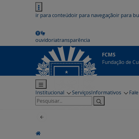
ir para conteúdo
ir para navegação
ir para b
ouvidoria
transparência
FCMS
Fundação de Cu
Institucional
Serviços
Informativos
Fal
Pesquisar
por: