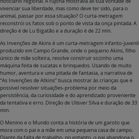
noticiário regional. A fujona mostrava ali sua vontade de
vivenciar sua liberdade, mas como deve ter sido, para o
animal, passar por essa situação? O curta-metragem
reconstrói os fatos sob o ponto de vista da onça pintada. A
direção é de Lu Bigatão e a duração é de 22 min.
As Invenções de Akins é um curta-metragem infanto-juvenil
produzido em Campo Grande, onde o pequeno Akins, filho
único de mãe solteira, resolve construir sozinho uma
máquina feita de sucatas e brinquedos. Usando de muito
humor, aventura e uma pitada de fantasia, a narrativa de
“As Invenções de Atkins” busca mostrar às crianças que é
possível resolver situações-problema por meio da
persistência, da curiosidade e do aprendizado proveniente
da tentativa e erro. Direção de Ulisver Silva e duração de 33
min.
O Menino e o Mundo conta a história de um garoto que
mora com o pai e a mãe em uma pequena casa de campo.
Diante da falta de trabalho, no entanto, o pai abandona o