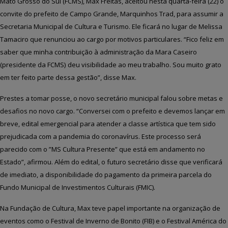
Mato Grosso do Sul
(FCMS)
, Max Freitas, aceitou nesta quarta-feira (22) o
convite do prefeito de Campo Grande, Marquinhos Trad,
para a
ssumir a
Secretaria Municipal de Cultura e Turismo.
Ele ficará no lugar de Melissa
Tamaciro que renunciou ao cargo por motivos particulares.
“Fico feliz em
sab
er
que
minha contribuição à
administração
da Mara Caseiro
(presidente da FCMS)
deu visibilidade
ao meu trabalho
. S
ou muito grato
e
m ter feito parte dessa gestão
”, disse Max.
Prestes a tomar posse, o novo secretário municipal falou sobre metas e
desafios no novo cargo. “Conversei com o prefeito e devemos lançar em
breve, edital emergencial para atender a classe artística que tem sido
prejudicada com a pandemia do coronavírus. Este processo será
parecido com o ”MS Cultura Presente” que está em andamento no
Estado”, afirmou. Além do edital, o futuro secretário disse que verificará
de imediato, a disponibilidade do pagamento da primeira parcela do
Fundo Municipal de Investimentos Culturais (FMIC).
Na Fundação de Cultura, Max teve papel importante na organização de
eventos como o Festival de Inverno de Bonito (FIB) e
o
Festival América do