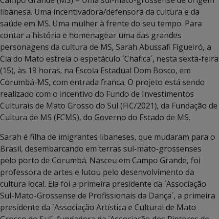
libanesa. Uma incentivadora/defensora da cultura e da
saúde em MS. Uma mulher à frente do seu tempo. Para
contar a história e homenagear uma das grandes
personagens da cultura de MS, Sarah Abussafi Figueiró, a
Cia do Mato estreia o espetáculo ´Chafica´, nesta sexta-feira
(15), às 19 horas, na Escola Estadual Dom Bosco, em
Corumbá-MS, com entrada franca. O projeto está sendo
realizado com o incentivo do Fundo de Investimentos
Culturais de Mato Grosso do Sul (FIC/2021), da Fundação de
Cultura de MS (FCMS), do Governo do Estado de MS.
Sarah é filha de imigrantes libaneses, que mudaram para o
Brasil, desembarcando em terras sul-mato-grossenses
pelo porto de Corumbá. Nasceu em Campo Grande, foi
professora de artes e lutou pelo desenvolvimento da
cultura local. Ela foi a primeira presidente da ´Associação
Sul-Mato-Grossense de Profissionais da Dança´, a primeira
presidente da ´Associação Artística e Cultural de Mato
Grosso do Sul´, fundadora da ´Associação dos Pintores de