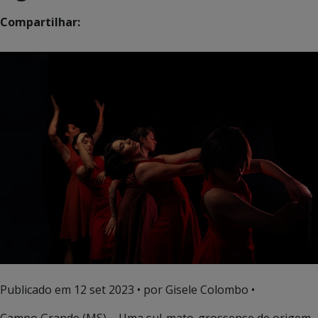
Compartilhar:
Publicado em
12 set 2023
• por Gisele Colombo •
Campo Grande (MS) – Uma sul-mato-grossense de origem