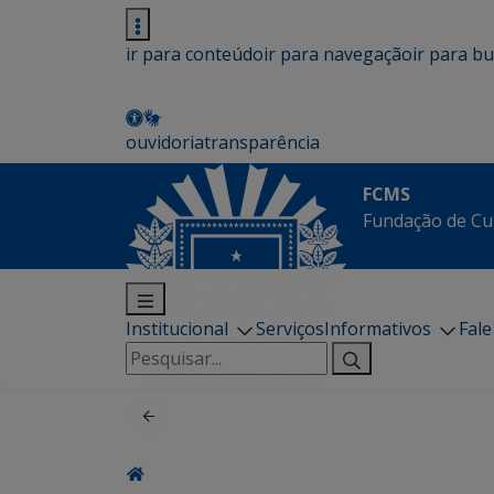
ir para conteúdo
ir para navegação
ir para b
ouvidoria
transparência
FCMS
Fundação de Cu
Institucional
Serviços
Informativos
Fal
Pesquisar
por: