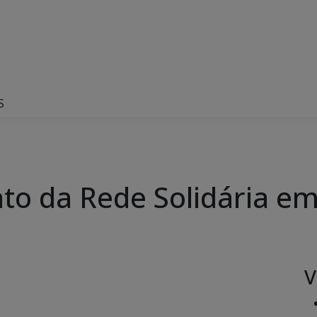
S
to da Rede Solidária e
V