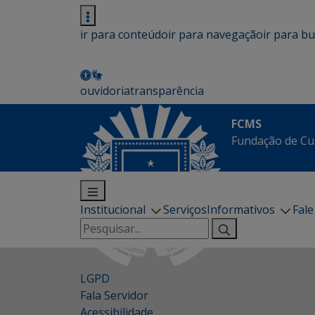
ir para conteúdo
ir para navegação
ir para b
ouvidoria
transparência
FCMS
Fundação de Cu
Institucional
Serviços
Informativos
Fal
Pesquisar
por:
LGPD
Fala Servidor
Acessibilidade