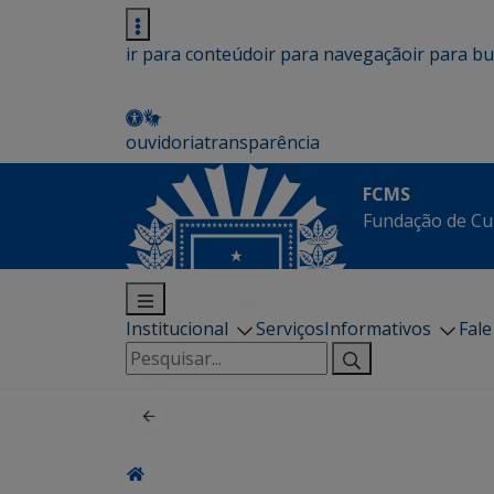
ir para conteúdo
ir para navegação
ir para b
ouvidoria
transparência
FCMS
Fundação de Cu
Institucional
Serviços
Informativos
Fal
Pesquisar
por: