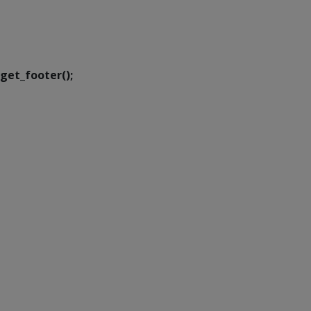
SETDIG | Secretaria-
Executiva de
Transformação Digital
get_footer();