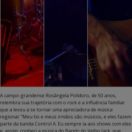
A campo-grandense Rosângela Polidoro, de 50 anos,
relembra sua trajetória com o rock e a influência familiar
que a levou a se tornar uma apreciadora de música
regional. “Meu tio e meus irmãos são músicos, e eles fazem
parte da banda Control A. Eu sempre ia aos shows com eles
e, assim, conheci a música do Bando do Velho Jack, que