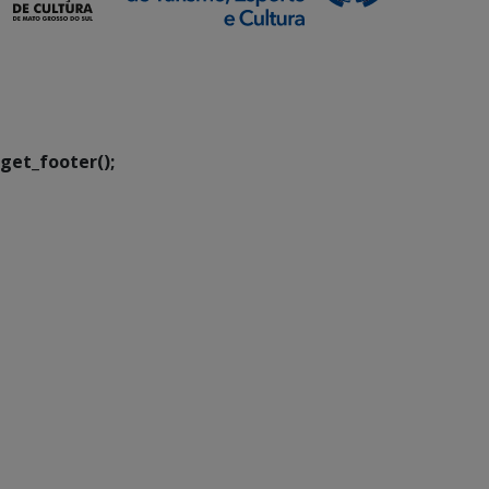
SETDIG | Secretaria-
Executiva de
Transformação Digital
get_footer();