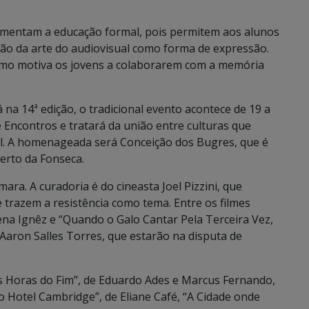
ementam a educação formal, pois permitem aos alunos
ação da arte do audiovisual como forma de expressão.
smo motiva os jovens a colaborarem com a memória
á na 14ª edição, o tradicional evento acontece de 19 a
 Encontros e tratará da união entre culturas que
l. A homenageada será Conceição dos Bugres, que é
berto da Fonseca.
ara. A curadoria é do cineasta Joel Pizzini, que
 trazem a resistência como tema. Entre os filmes
ena Ignêz e “Quando o Galo Cantar Pela Terceira Vez,
aron Salles Torres, que estarão na disputa de
Horas do Fim”, de Eduardo Ades e Marcus Fernando,
o Hotel Cambridge”, de Eliane Café, “A Cidade onde