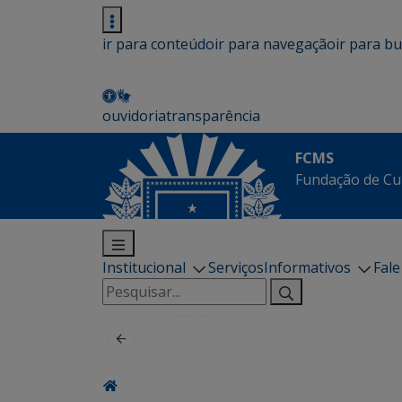
ir para conteúdo
ir para navegação
ir para b
ouvidoria
transparência
FCMS
Fundação de Cu
Institucional
Serviços
Informativos
Fal
Pesquisar
por: