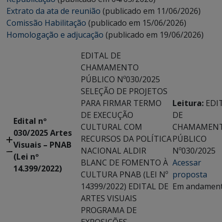
Extrato da ata de reunião
(publicado em 11/06/2026)
Comissão Habilitação
(publicado em 15/06/2026)
Homologação e adjucação
(publicado em 19/06/2026)
EDITAL DE
CHAMAMENTO
PÚBLICO Nº030/2025
SELEÇÃO DE PROJETOS
PARA FIRMAR TERMO
Leitura:
EDI
DE EXECUÇÃO
DE
Edital nº
CULTURAL COM
CHAMAMEN
030/2025 Artes
RECURSOS DA POLÍTICA
PÚBLICO
Visuais – PNAB
NACIONAL ALDIR
Nº030/2025
(Lei nº
BLANC DE FOMENTO À
Acessar
14.399/2022)
CULTURA PNAB (LEI Nº
proposta
14399/2022) EDITAL DE
Em andamen
ARTES VISUAIS
PROGRAMA DE