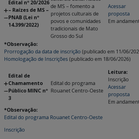
Edital nº 20/2026
de MS – fomento a
Acessar
– Raízes de MS –
projetos culturais de
proposta
PNAB (Lei nº
povos e comunidades
Em andamen
14.399/2022)
tradicionais de Mato
Grosso do Sul
*Observação:
Prorrogação da data de inscrição
(publicado em 11/06/202
Homologação de Inscrições
(publicado em 18/06/2026)
Leitura:
Edital de
Inscrição
Chamamento
Edital do programa
Acessar
Público MINC nº
Rouanet Centro-Oeste
proposta
3
Em andamen
*Observação:
Edital do programa Rouanet Centro-Oeste
Inscrição