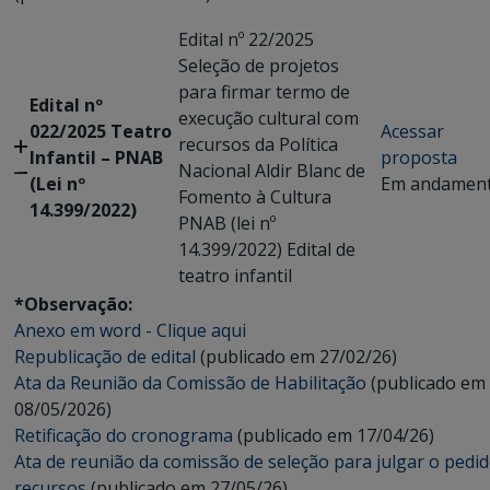
Edital nº 22/2025
Seleção de projetos
para firmar termo de
Edital nº
execução cultural com
022/2025 Teatro
Acessar
recursos da Política
Infantil – PNAB
proposta
Nacional Aldir Blanc de
(Lei nº
Em andamen
Fomento à Cultura
14.399/2022)
PNAB (lei nº
14.399/2022) Edital de
teatro infantil
*Observação:
Anexo em word - Clique aqui
Republicação de edital
(publicado em 27/02/26)
Ata da Reunião da Comissão de Habilitação
(publicado em
08/05/2026)
Retificação do cronograma
(publicado em 17/04/26)
Ata de reunião da comissão de seleção para julgar o pedi
recursos
(publicado em 27/05/26)