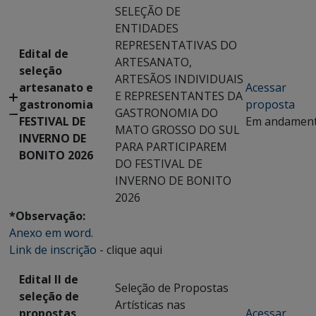
SELEÇÃO DE
ENTIDADES
REPRESENTATIVAS DO
Edital de
ARTESANATO,
seleção
ARTESÃOS INDIVIDUAIS
artesanato e
Acessar
E REPRESENTANTES DA
gastronomia
proposta
GASTRONOMIA DO
FESTIVAL DE
Em andamen
MATO GROSSO DO SUL
INVERNO DE
PARA PARTICIPAREM
BONITO 2026
DO FESTIVAL DE
INVERNO DE BONITO
2026
*Observação:
Anexo em word
.
Link de inscrição
- clique aqui
Edital II de
Seleção de Propostas
seleção de
Artísticas nas
propostas
Acessar