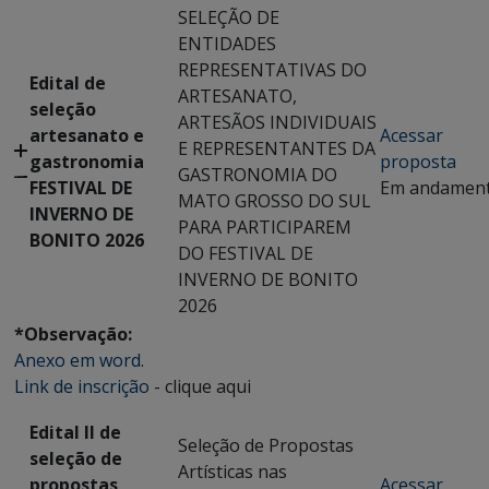
SELEÇÃO DE
ENTIDADES
REPRESENTATIVAS DO
Edital de
ARTESANATO,
seleção
ARTESÃOS INDIVIDUAIS
artesanato e
Acessar
E REPRESENTANTES DA
gastronomia
proposta
GASTRONOMIA DO
FESTIVAL DE
Em andamen
MATO GROSSO DO SUL
INVERNO DE
PARA PARTICIPAREM
BONITO 2026
DO FESTIVAL DE
INVERNO DE BONITO
2026
*Observação:
Anexo em word
.
Link de inscrição
- clique aqui
Edital II de
Seleção de Propostas
seleção de
Artísticas nas
propostas
Acessar