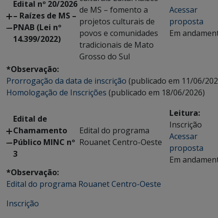
Edital nº 20/2026
de MS – fomento a
Acessar
– Raízes de MS –
projetos culturais de
proposta
PNAB (Lei nº
povos e comunidades
Em andamen
14.399/2022)
tradicionais de Mato
Grosso do Sul
*Observação:
Prorrogação da data de inscrição
(publicado em 11/06/202
Homologação de Inscrições
(publicado em 18/06/2026)
Leitura:
Edital de
Inscrição
Chamamento
Edital do programa
Acessar
Público MINC nº
Rouanet Centro-Oeste
proposta
3
Em andamen
*Observação:
Edital do programa Rouanet Centro-Oeste
Inscrição