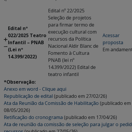
Edital nº 22/2025
Seleção de projetos
para firmar termo de
Edital nº
execução cultural com
022/2025 Teatro
Acessar
recursos da Política
Infantil – PNAB
proposta
Nacional Aldir Blanc de
(Lei nº
Em andamen
Fomento à Cultura
14.399/2022)
PNAB (lei nº
14.399/2022) Edital de
teatro infantil
*Observação:
Anexo em word - Clique aqui
Republicação de edital
(publicado em 27/02/26)
Ata da Reunião da Comissão de Habilitação
(publicado em
08/05/2026)
Retificação do cronograma
(publicado em 17/04/26)
Ata de reunião da comissão de seleção para julgar o pedi
recursos
(publicado em 27/05/26)