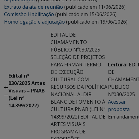
Extrato da ata de reunião
(publicado em 11/06/2026)
Comissão Habilitação
(publicado em 15/06/2026)
Homologação e adjucação
(publicado em 19/06/2026)
EDITAL DE
CHAMAMENTO
PÚBLICO Nº030/2025
SELEÇÃO DE PROJETOS
PARA FIRMAR TERMO
Leitura:
EDI
DE EXECUÇÃO
DE
Edital nº
CULTURAL COM
CHAMAMEN
030/2025 Artes
RECURSOS DA POLÍTICA
PÚBLICO
Visuais – PNAB
NACIONAL ALDIR
Nº030/2025
(Lei nº
BLANC DE FOMENTO À
Acessar
14.399/2022)
CULTURA PNAB (LEI Nº
proposta
14399/2022) EDITAL DE
Em andamen
ARTES VISUAIS
PROGRAMA DE