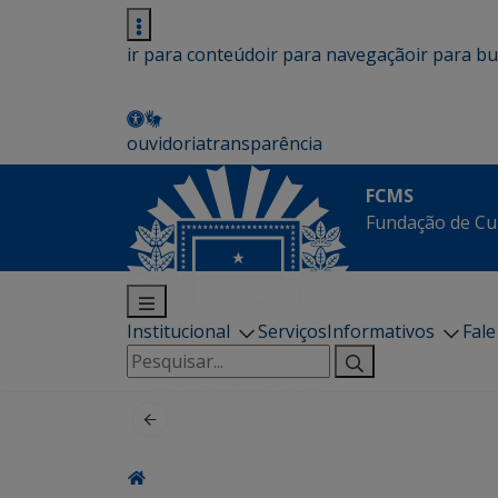
ir para conteúdo
ir para navegação
ir para b
ouvidoria
transparência
FCMS
Fundação de Cu
Institucional
Serviços
Informativos
Fal
Pesquisar
por: