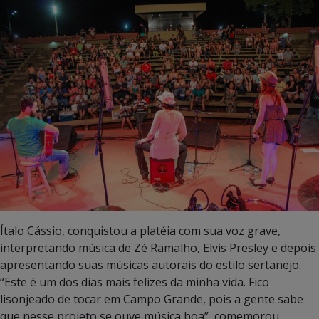
Ítalo Cássio, conquistou a platéia com sua voz grave,
interpretando música de Zé Ramalho, Elvis Presley e depois
apresentando suas músicas autorais do estilo sertanejo.
“Este é um dos dias mais felizes da minha vida. Fico
lisonjeado de tocar em Campo Grande, pois a gente sabe
que nesse projeto se ouve música boa”, comemorou.