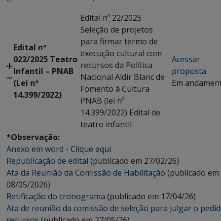
Edital nº 22/2025
Seleção de projetos
para firmar termo de
Edital nº
execução cultural com
022/2025 Teatro
Acessar
recursos da Política
Infantil – PNAB
proposta
Nacional Aldir Blanc de
(Lei nº
Em andamen
Fomento à Cultura
14.399/2022)
PNAB (lei nº
14.399/2022) Edital de
teatro infantil
*Observação:
Anexo em word - Clique aqui
Republicação de edital
(publicado em 27/02/26)
Ata da Reunião da Comissão de Habilitação
(publicado em
08/05/2026)
Retificação do cronograma
(publicado em 17/04/26)
Ata de reunião da comissão de seleção para julgar o pedi
recursos
(publicado em 27/05/26)