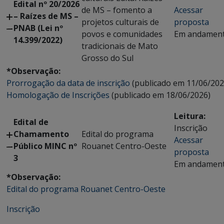
Edital nº 20/2026
de MS – fomento a
Acessar
– Raízes de MS –
projetos culturais de
proposta
PNAB (Lei nº
povos e comunidades
Em andamen
14.399/2022)
tradicionais de Mato
Grosso do Sul
*Observação:
Prorrogação da data de inscrição
(publicado em 11/06/202
Homologação de Inscrições
(publicado em 18/06/2026)
Leitura:
Edital de
Inscrição
Chamamento
Edital do programa
Acessar
Público MINC nº
Rouanet Centro-Oeste
proposta
3
Em andamen
*Observação:
Edital do programa Rouanet Centro-Oeste
Inscrição