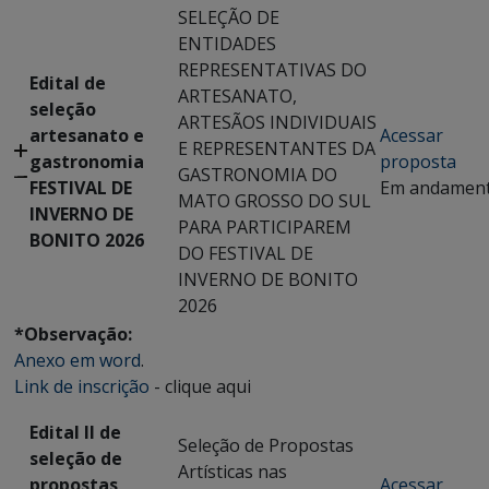
SELEÇÃO DE
ENTIDADES
REPRESENTATIVAS DO
Edital de
ARTESANATO,
seleção
ARTESÃOS INDIVIDUAIS
artesanato e
Acessar
E REPRESENTANTES DA
gastronomia
proposta
GASTRONOMIA DO
FESTIVAL DE
Em andamen
MATO GROSSO DO SUL
INVERNO DE
PARA PARTICIPAREM
BONITO 2026
DO FESTIVAL DE
INVERNO DE BONITO
2026
*Observação:
Anexo em word
.
Link de inscrição
- clique aqui
Edital II de
Seleção de Propostas
seleção de
Artísticas nas
propostas
Acessar