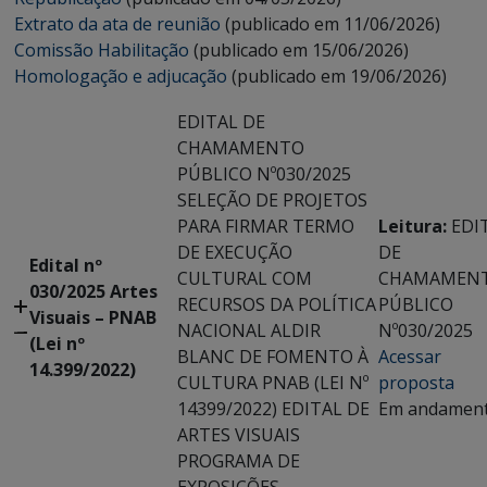
Extrato da ata de reunião
(publicado em 11/06/2026)
Comissão Habilitação
(publicado em 15/06/2026)
Homologação e adjucação
(publicado em 19/06/2026)
EDITAL DE
CHAMAMENTO
PÚBLICO Nº030/2025
SELEÇÃO DE PROJETOS
PARA FIRMAR TERMO
Leitura:
EDI
DE EXECUÇÃO
DE
Edital nº
CULTURAL COM
CHAMAMEN
030/2025 Artes
RECURSOS DA POLÍTICA
PÚBLICO
Visuais – PNAB
NACIONAL ALDIR
Nº030/2025
(Lei nº
BLANC DE FOMENTO À
Acessar
14.399/2022)
CULTURA PNAB (LEI Nº
proposta
14399/2022) EDITAL DE
Em andamen
ARTES VISUAIS
PROGRAMA DE